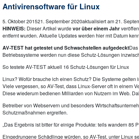
Antivirensoftware für Linux
5. Oktober 2015
21. September 2020
aktualisiert am 21. Sept
HINWEIS:
Dieser Artikel wurde
vor über einem Jahr
veröffen
entfernt wurden. Aktuelle Updates werden hier mit Datum kenn
AV-TEST hat getestet und Schwachstellen aufgedeckt
Das 
Betriebssysteme werden nun diese Schutz-Lösungen inzwischen
So testete AV-TEST aktuell 16 Schutz-Lösungen für Linux
Linux? Wofür brauche ich einen Schutz? Die Systeme gelten in
Viele vergessen, so AV-Test, dass Linux-Server oft in einem 
Diese wiederum bedienen Milliarden von Nutzern im Web. Dah
Betreiber von Webservern und besonders Wirtschaftsunternehme
Schutzmaßnahmen ergreifen.
„Das Ergebnis ist bitter für einige Produkte: teils wandern 8
Eingedrungene Schädlinge würden, so AV-Test, unter Linux sel