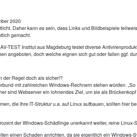
ember 2020
tlicht. Daher kann es sein, dass Links und Bildbeispiele teilwe
tlich gemacht.
AV-TEST Institut aus Magdeburg testet diverse Antivirenproduk
 angeboten, doch welche eignen sich gut oder fallen ggf. durc
 der Regel doch als sicher!?
Verbund mit zahlreichen Windows-Rechnern stehen würden. „So l
er sind Webserver ein lohnendes Ziel, um sie als Brückenkopf
n, die Ihre IT-Struktur u.a. auf Linux aufbauen, sollten hier 
5 Prozent der Windows-Schädlinge unerkannt weiter, reine Linux-
ten einen Schaden anrichten, da sie eigentlich ein Windows-Sy