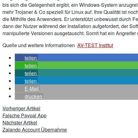
bis sich die Gelegenheit ergibt, ein Windows-System anzugr
mehr Trojaner & Co speziell für Linux auf. Ihre Qualität ist 
die Mithilfe des Anwenders. Er unterstützt unbewusst durch Feh
dann der Nutzer während der Installation aufgefordert, der 
manipulierte Versionen ausgetauscht. Somit hat ein Angreifer
Quelle und weitere Informationen
AV-TEST Institut
teilen
teilen
teilen
teilen
E-Mail
drucken
Beitragsnavigation
Vorheriger Artikel
Falsche Paypal App
Nächster Artikel
Zalando Account Übernahme