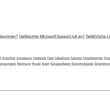
 bekommen?
Gefälschter Microsoft-Support ruft an?
Gefährliche L
t
Enkeltrick
Erpressung
Facebook
Fake
Fakeshops
Falscher Polizeibeamter
Fina
ansomware
Rechnung
Router
Scam
Schadsoftware
Sicherheitslücke
Smartphon