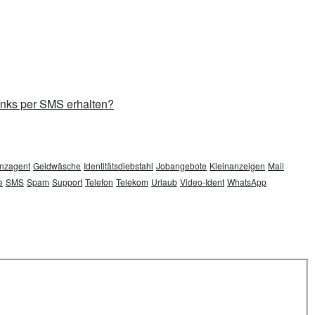
inks per SMS erhalten?
nzagent
Geldwäsche
Identitätsdiebstahl
Jobangebote
Kleinanzeigen
Mail
e
SMS
Spam
Support
Telefon
Telekom
Urlaub
Video-Ident
WhatsApp