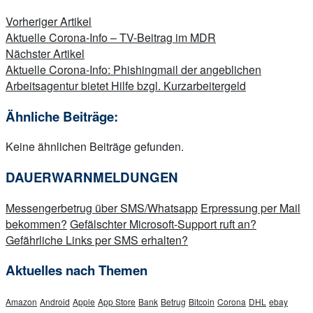
Beitragsnavigation
Vorheriger Artikel
Aktuelle Corona-Info – TV-Beitrag im MDR
Nächster Artikel
Aktuelle Corona-Info: Phishingmail der angeblichen
Arbeitsagentur bietet Hilfe bzgl. Kurzarbeitergeld
Ähnliche Beiträge:
Keine ähnlichen Beiträge gefunden.
DAUERWARNMELDUNGEN
Messengerbetrug über SMS/Whatsapp
Erpressung per Mail
bekommen?
Gefälschter Microsoft-Support ruft an?
Gefährliche Links per SMS erhalten?
Aktuelles nach Themen
Amazon
Android
Apple
App Store
Bank
Betrug
Bitcoin
Corona
DHL
ebay