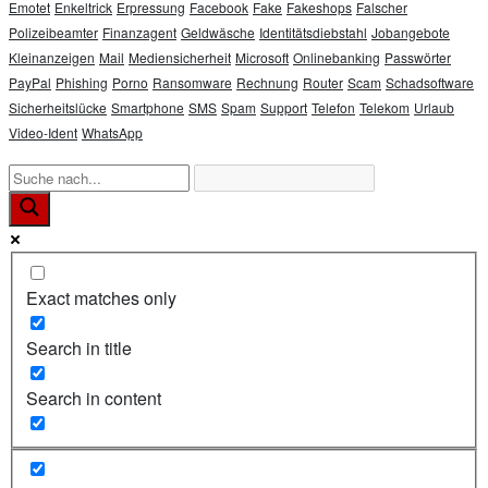
Emotet
Enkeltrick
Erpressung
Facebook
Fake
Fakeshops
Falscher
Polizeibeamter
Finanzagent
Geldwäsche
Identitätsdiebstahl
Jobangebote
Kleinanzeigen
Mail
Mediensicherheit
Microsoft
Onlinebanking
Passwörter
PayPal
Phishing
Porno
Ransomware
Rechnung
Router
Scam
Schadsoftware
Sicherheitslücke
Smartphone
SMS
Spam
Support
Telefon
Telekom
Urlaub
Video-Ident
WhatsApp
Exact matches only
Search in title
Search in content