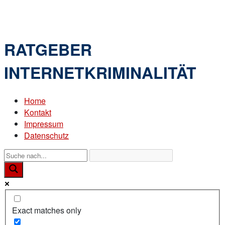
Skip
Home
to
Menu
content
RATGEBER
INTERNETKRIMINALITÄT
Home
Kontakt
Impressum
Datenschutz
Exact matches only