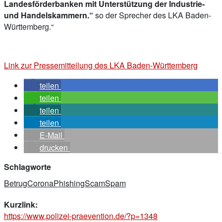
Landesförderbanken mit Unterstützung der Industrie-
und Handelskammern.“
so der Sprecher des LKA Baden-
Württemberg.“
Link zur Pressemitteilung des LKA Baden-Württemberg
teilen
teilen
teilen
teilen
E-Mail
drucken
Schlagworte
Betrug
Corona
Phishing
Scam
Spam
Kurzlink:
https://www.polizei-praevention.de/?p=1348