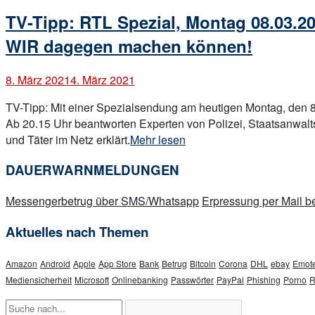
post
TV-Tipp: RTL Spezial, Montag 08.03.2
WIR dagegen machen können!
8. März 2021
4. März 2021
TV-Tipp: Mit einer Spezialsendung am heutigen Montag, den 8.
Ab 20.15 Uhr beantworten Experten von Polizei, Staatsanwalt
„TV-
und Täter im Netz erklärt.
Mehr lesen
Tipp:
DAUERWARNMELDUNGEN
RTL
Spezial,
Messengerbetrug über SMS/Whatsapp
Erpressung per Mail
Montag
08.03.2021
Aktuelles nach Themen
ab
20:15
Amazon
Android
Apple
App Store
Bank
Betrug
Bitcoin
Corona
DHL
ebay
Emote
Uhr
Mediensicherheit
Microsoft
Onlinebanking
Passwörter
PayPal
Phishing
Porno
R
–
Thema