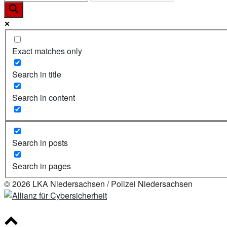
Cybergrooming
–
Angriff
auf
unsere
Exact matches only
Kinder
und
Search in title
was
WIR
Search in content
dagegen
machen
können!“
Search in posts
Search in pages
© 2026 LKA Niedersachsen / Polizei Niedersachsen
Scroll