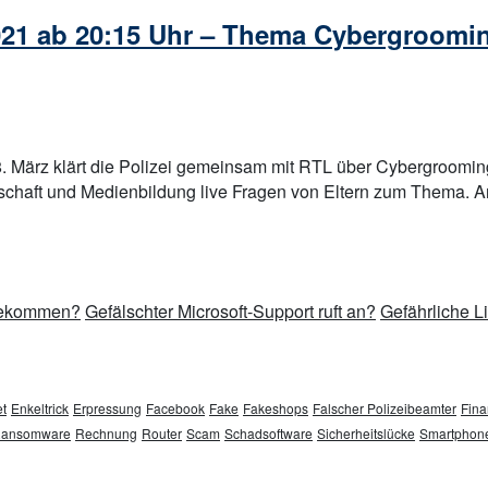
021 ab 20:15 Uhr – Thema Cybergroomin
 März klärt die Polizei gemeinsam mit RTL über Cybergrooming 
schaft und Medienbildung live Fragen von Eltern zum Thema. A
 bekommen?
Gefälschter Microsoft-Support ruft an?
Gefährliche L
t
Enkeltrick
Erpressung
Facebook
Fake
Fakeshops
Falscher Polizeibeamter
Fina
ansomware
Rechnung
Router
Scam
Schadsoftware
Sicherheitslücke
Smartphon