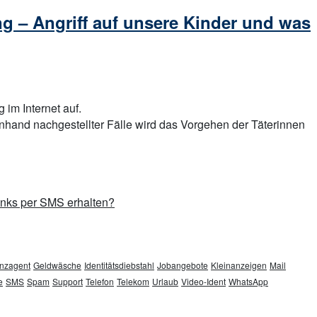
g – Angriff auf unsere Kinder und was
im Internet auf.
nhand nachgestellter Fälle wird das Vorgehen der Täterinnen
inks per SMS erhalten?
nzagent
Geldwäsche
Identitätsdiebstahl
Jobangebote
Kleinanzeigen
Mail
e
SMS
Spam
Support
Telefon
Telekom
Urlaub
Video-Ident
WhatsApp