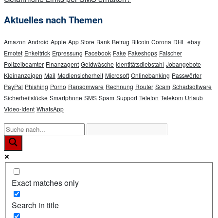
Aktuelles nach Themen
Amazon
Android
Apple
App Store
Bank
Betrug
Bitcoin
Corona
DHL
ebay
Emotet
Enkeltrick
Erpressung
Facebook
Fake
Fakeshops
Falscher
Polizeibeamter
Finanzagent
Geldwäsche
Identitätsdiebstahl
Jobangebote
Kleinanzeigen
Mail
Mediensicherheit
Microsoft
Onlinebanking
Passwörter
PayPal
Phishing
Porno
Ransomware
Rechnung
Router
Scam
Schadsoftware
Sicherheitslücke
Smartphone
SMS
Spam
Support
Telefon
Telekom
Urlaub
Video-Ident
WhatsApp
Exact matches only
Search in title