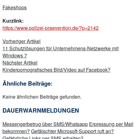
Fakeshops
Kurzlink:
https://www.polizei-praevention.de/?p=2142
Beitragsnavigation
Vorheriger Artikel
11 Schutzlösungen für Unternehmens-Netzwerke mit
Windows 7
Nächster Artikel
Kinderpornografisches Bild/Video auf Facebook?
Ähnliche Beiträge:
Keine ähnlichen Beiträge gefunden.
DAUERWARNMELDUNGEN
Messengerbetrug über SMS/Whatsapp
Erpressung per Mail
bekommen?
Gefälschter Microsoft-Support ruft an?
Gefährliche Links per SMS erhalten?