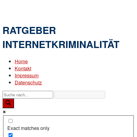
Skip
Home
to
Menu
content
RATGEBER
INTERNETKRIMINALITÄT
Home
Kontakt
Impressum
Datenschutz
Exact matches only