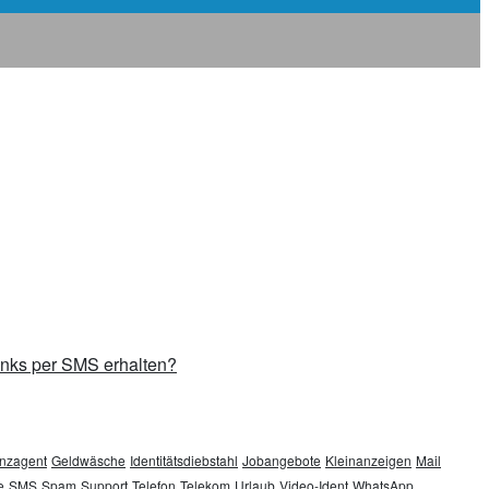
inks per SMS erhalten?
nzagent
Geldwäsche
Identitätsdiebstahl
Jobangebote
Kleinanzeigen
Mail
e
SMS
Spam
Support
Telefon
Telekom
Urlaub
Video-Ident
WhatsApp