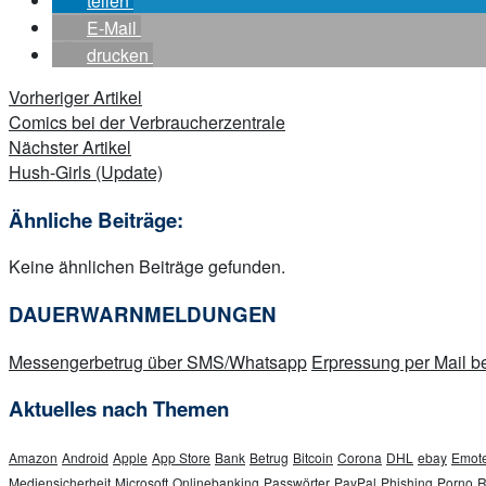
teilen
E-Mail
drucken
Beitragsnavigation
Vorheriger Artikel
Comics bei der Verbraucherzentrale
Nächster Artikel
Hush-Girls (Update)
Ähnliche Beiträge:
Keine ähnlichen Beiträge gefunden.
DAUERWARNMELDUNGEN
Messengerbetrug über SMS/Whatsapp
Erpressung per Mail
Aktuelles nach Themen
Amazon
Android
Apple
App Store
Bank
Betrug
Bitcoin
Corona
DHL
ebay
Emote
Mediensicherheit
Microsoft
Onlinebanking
Passwörter
PayPal
Phishing
Porno
R