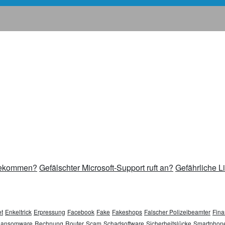
 bekommen?
Gefälschter Microsoft-Support ruft an?
Gefährliche L
t
Enkeltrick
Erpressung
Facebook
Fake
Fakeshops
Falscher Polizeibeamter
Fina
ansomware
Rechnung
Router
Scam
Schadsoftware
Sicherheitslücke
Smartphon