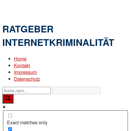
Skip
Home
to
Menu
content
RATGEBER
INTERNETKRIMINALITÄT
Home
Kontakt
Impressum
Datenschutz
Exact matches only