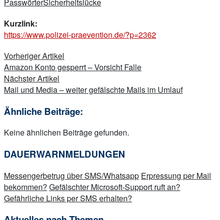
Passwörter
Sicherheitslücke
Kurzlink:
https://www.polizei-praevention.de/?p=2362
Beitragsnavigation
Vorheriger Artikel
Amazon Konto gesperrt – Vorsicht Falle
Nächster Artikel
Mail und Media – weiter gefälschte Mails im Umlauf
Ähnliche Beiträge:
Keine ähnlichen Beiträge gefunden.
DAUERWARNMELDUNGEN
Messengerbetrug über SMS/Whatsapp
Erpressung per Mail
bekommen?
Gefälschter Microsoft-Support ruft an?
Gefährliche Links per SMS erhalten?
Aktuelles nach Themen