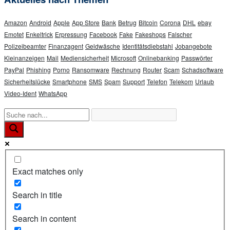
Amazon
Android
Apple
App Store
Bank
Betrug
Bitcoin
Corona
DHL
ebay
Emotet
Enkeltrick
Erpressung
Facebook
Fake
Fakeshops
Falscher
Polizeibeamter
Finanzagent
Geldwäsche
Identitätsdiebstahl
Jobangebote
Kleinanzeigen
Mail
Mediensicherheit
Microsoft
Onlinebanking
Passwörter
PayPal
Phishing
Porno
Ransomware
Rechnung
Router
Scam
Schadsoftware
Sicherheitslücke
Smartphone
SMS
Spam
Support
Telefon
Telekom
Urlaub
Video-Ident
WhatsApp
Exact matches only
Search in title
Search in content