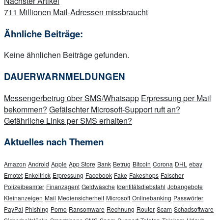
Nächster Artikel
711 Millionen Mail-Adressen missbraucht
Ähnliche Beiträge:
Keine ähnlichen Beiträge gefunden.
DAUERWARNMELDUNGEN
Messengerbetrug über SMS/Whatsapp
Erpressung per Mail
bekommen?
Gefälschter Microsoft-Support ruft an?
Gefährliche Links per SMS erhalten?
Aktuelles nach Themen
Amazon
Android
Apple
App Store
Bank
Betrug
Bitcoin
Corona
DHL
ebay
Emotet
Enkeltrick
Erpressung
Facebook
Fake
Fakeshops
Falscher
Polizeibeamter
Finanzagent
Geldwäsche
Identitätsdiebstahl
Jobangebote
Kleinanzeigen
Mail
Mediensicherheit
Microsoft
Onlinebanking
Passwörter
PayPal
Phishing
Porno
Ransomware
Rechnung
Router
Scam
Schadsoftware