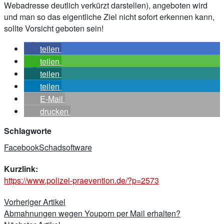
Webadresse deutlich verkürzt darstellen), angeboten wird
und man so das eigentliche Ziel nicht sofort erkennen kann,
sollte Vorsicht geboten sein!
teilen
teilen
teilen
teilen
E-Mail
drucken
Schlagworte
Facebook
Schadsoftware
Kurzlink:
https://www.polizei-praevention.de/?p=2573
Beitragsnavigation
Vorheriger Artikel
Abmahnungen wegen Youporn per Mail erhalten?