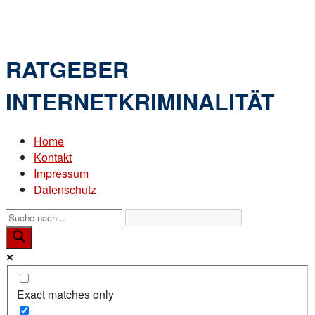
Skip
Home
to
Menu
content
RATGEBER
INTERNETKRIMINALITÄT
Home
Kontakt
Impressum
Datenschutz
Exact matches only