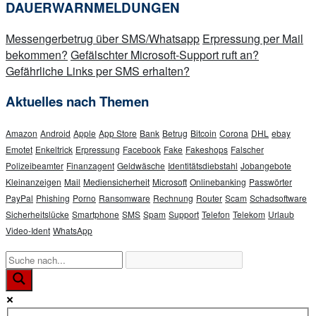
DAUERWARNMELDUNGEN
Messengerbetrug über SMS/Whatsapp
Erpressung per Mail
bekommen?
Gefälschter Microsoft-Support ruft an?
Gefährliche Links per SMS erhalten?
Aktuelles nach Themen
Amazon
Android
Apple
App Store
Bank
Betrug
Bitcoin
Corona
DHL
ebay
Emotet
Enkeltrick
Erpressung
Facebook
Fake
Fakeshops
Falscher
Polizeibeamter
Finanzagent
Geldwäsche
Identitätsdiebstahl
Jobangebote
Kleinanzeigen
Mail
Mediensicherheit
Microsoft
Onlinebanking
Passwörter
PayPal
Phishing
Porno
Ransomware
Rechnung
Router
Scam
Schadsoftware
Sicherheitslücke
Smartphone
SMS
Spam
Support
Telefon
Telekom
Urlaub
Video-Ident
WhatsApp