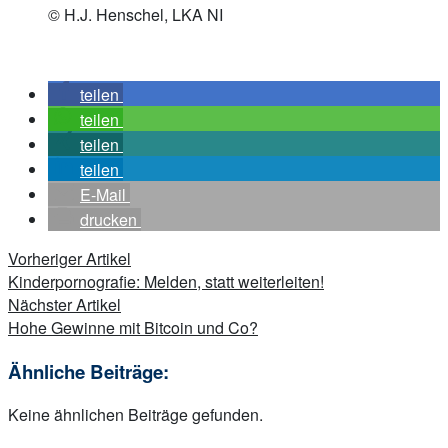
© H.J. Henschel, LKA NI
teilen
teilen
teilen
teilen
E-Mail
drucken
Beitragsnavigation
Vorheriger Artikel
Kinderpornografie: Melden, statt weiterleiten!
Nächster Artikel
Hohe Gewinne mit Bitcoin und Co?
Ähnliche Beiträge:
Keine ähnlichen Beiträge gefunden.