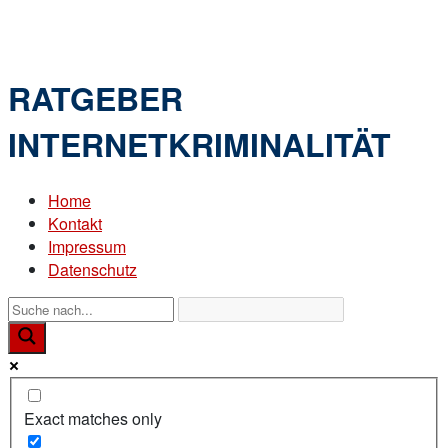
Skip
Home
to
Menu
content
RATGEBER
INTERNETKRIMINALITÄT
Home
Kontakt
Impressum
Datenschutz
Exact matches only