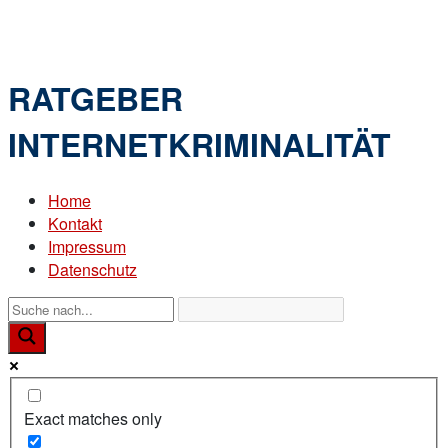
Skip
Home
to
Menu
content
RATGEBER
INTERNETKRIMINALITÄT
Home
Kontakt
Impressum
Datenschutz
Exact matches only