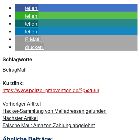
teilen
teilen
teilen
teilen
E-Mail
drucken
Schlagworte
Betrug
Mail
Kurzlink:
https://www.polizei-praevention.de/?p=2553
Beitragsnavigation
Vorheriger Artikel
Hacker-Sammlung von Mailadressen gefunden
Nächster Artikel
Falsche Mail: Amazon Zahlung abgelehnt
Ähnliche Beiträge: