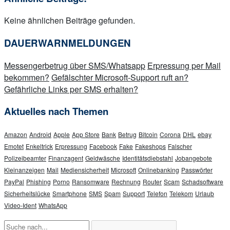
Keine ähnlichen Beiträge gefunden.
DAUERWARNMELDUNGEN
Messengerbetrug über SMS/Whatsapp
Erpressung per Mail
bekommen?
Gefälschter Microsoft-Support ruft an?
Gefährliche Links per SMS erhalten?
Aktuelles nach Themen
Amazon
Android
Apple
App Store
Bank
Betrug
Bitcoin
Corona
DHL
ebay
Emotet
Enkeltrick
Erpressung
Facebook
Fake
Fakeshops
Falscher
Polizeibeamter
Finanzagent
Geldwäsche
Identitätsdiebstahl
Jobangebote
Kleinanzeigen
Mail
Mediensicherheit
Microsoft
Onlinebanking
Passwörter
PayPal
Phishing
Porno
Ransomware
Rechnung
Router
Scam
Schadsoftware
Sicherheitslücke
Smartphone
SMS
Spam
Support
Telefon
Telekom
Urlaub
Video-Ident
WhatsApp