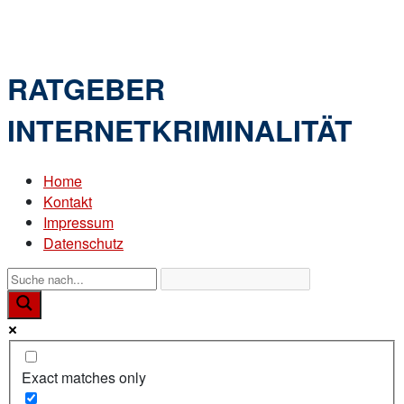
Skip
Home
to
Menu
content
RATGEBER
INTERNETKRIMINALITÄT
Home
Kontakt
Impressum
Datenschutz
Exact matches only