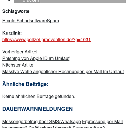
Schlagworte
Emotet
Schadsoftware
Spam
Kurzlink:
https://www.polizei-praevention.de/?p=1031
Beitragsnavigation
Vorheriger Artikel
Phishing von Apple ID im Umlauf
Nächster Artikel
Massive Welle angeblicher Rechnungen per Mail im Umlauf
Ähnliche Beiträge:
Keine ähnlichen Beiträge gefunden.
DAUERWARNMELDUNGEN
Messengerbetrug über SMS/Whatsapp
Erpressung per Mail
bekommen?
Gefälschter Microsoft-Support ruft an?