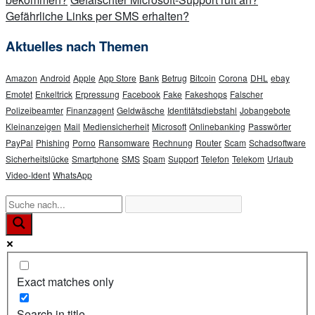
Gefährliche Links per SMS erhalten?
Aktuelles nach Themen
Amazon
Android
Apple
App Store
Bank
Betrug
Bitcoin
Corona
DHL
ebay
Emotet
Enkeltrick
Erpressung
Facebook
Fake
Fakeshops
Falscher
Polizeibeamter
Finanzagent
Geldwäsche
Identitätsdiebstahl
Jobangebote
Kleinanzeigen
Mail
Mediensicherheit
Microsoft
Onlinebanking
Passwörter
PayPal
Phishing
Porno
Ransomware
Rechnung
Router
Scam
Schadsoftware
Sicherheitslücke
Smartphone
SMS
Spam
Support
Telefon
Telekom
Urlaub
Video-Ident
WhatsApp
Exact matches only
Search in title