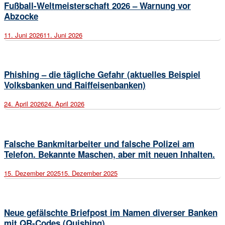
Fußball-Weltmeisterschaft 2026 – Warnung vor
Abzocke
11. Juni 2026
11. Juni 2026
Open
post
Phishing – die tägliche Gefahr (aktuelles Beispiel
Volksbanken und Raiffeisenbanken)
24. April 2026
24. April 2026
Open
post
Falsche Bankmitarbeiter und falsche Polizei am
Telefon. Bekannte Maschen, aber mit neuen Inhalten.
15. Dezember 2025
15. Dezember 2025
Open
post
Neue gefälschte Briefpost im Namen diverser Banken
mit QR-Codes (Quishing)